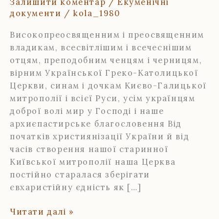
Залишити коментар
/
Екуменічні
документи
/
kola_1980
Високопреосвященним і преосвященним
владикам, всесвітлішим і всечеснішим
отцям, преподобним ченцям і черницям,
вірним Української Греко-Католицької
Церкви, синам і дочкам Києво-Галицької
митрополії і всієї Руси, усім українцям
доброї волі мир у Господі і наше
архиєпастирське благословення Від
початків християнізації України й від
часів створення нашої старинної
Київської митрополії наша Церква
постійно старалася зберігати
євхаристійну єдність як […]
Пастирське
Читати далі »