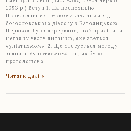
пленарній сесії (Баламанд, 17-24 червня
1993 р.) Вступ 1. На пропозицію
Православних Церков звичайний хід
богословського діало­гу з Католицькою
Церквою було перервано, щоб приділити
негайну увагу питанню, яке зветься
«уніатизмом». 2. Що стосується методу,
званого «уніатизмом», то, як було
проголошено
Баламандська
Читати далі »
заява