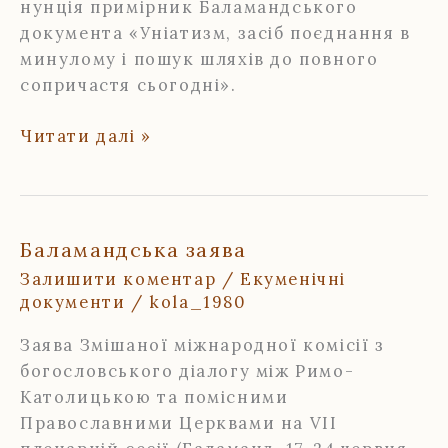
нунція примірник Баламандського
документа «Уніатизм, засіб поєднання в
минулому і пошук шляхів до повного
сопричастя сьогодні».
Лист
Читати далі »
блаженнішого
Мирослава
Івана
кардинала
Баламандська заява
Любачівського
Залишити коментар
/
Екуменічні
до
документи
/
kola_1980
кардинала
Едварда
Заява Змішаної міжнародної комісії з
Ідріса
богословського діалогу між Римо-
Кассіді
Католицькою та помісними
Православними Церквами на VII