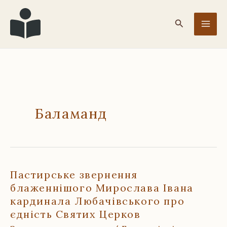
Перейти
до
Пошук
вмісту
Баламанд
Пастирське звернення
блаженнішого Мирослава Івана
кардинала Любачівського про
єдність Святих Церков