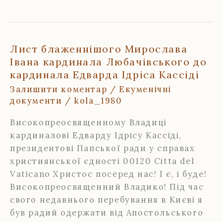
звернення
блаженнішого
Мирослава
Івана
Лист блаженнішого Мирослава
кардинала
Івана кардинала Любачівського до
Любачівського
кардинала Едварда Ідріса Кассіді
про
Залишити коментар
/
Екуменічні
єдність
документи
/
kola_1980
Святих
Церков
Високопреосвященному Владиці
кардиналові Едварду Ідрісу Кассіді,
президентові Папської ради у справах
християнської єдності 00120 Citta del
Vaticano Христос посеред нас! І є, і буде!
Високопреосвященний Владико! Під час
свого недавнього перебування в Києві я
був радий одержати від Апостольського