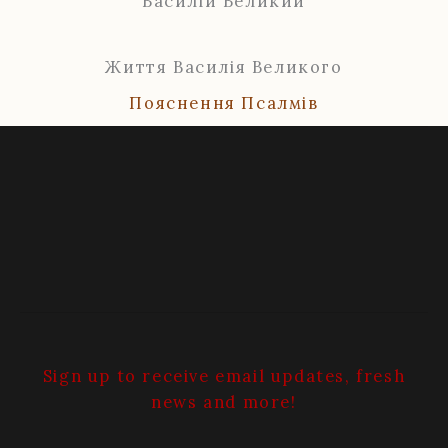
Василій Великий
Життя Василія Великого
Пояснення Псалмів
Sign up to receive email updates, fresh
news and more!