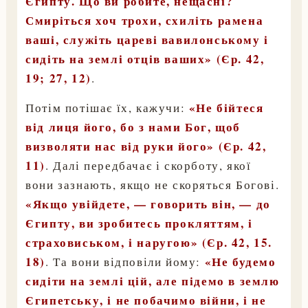
Єгипту. Що ви робите, нещасні?
Смиріться хоч трохи, схиліть рамена
ваші, служіть цареві вавилонському і
сидіть на землі отців ваших» (Єр. 42,
19; 27, 12)
.
«Не бійтеся
Потім потішає їх, кажучи:
від лиця його, бо з нами Бог, щоб
визволяти нас від руки його» (Єр. 42,
11)
. Далі передбачає і скорботу, якої
вони зазнають, якщо не скоряться Богові.
«Якщо увійдете, — говорить він, — до
Єгипту, ви зробитесь прокляттям, і
страховиськом, і наругою» (Єр. 42, 15.
18)
«Не будемо
. Та вони відповіли йому:
сидіти на землі цій, але підемо в землю
Єгипетську, і не побачимо війни, і не