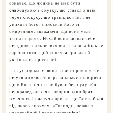
означає, що людина не має бути
слабодухою в смутку, що стався з нею
через спокусу, що трапилася їй, і не
уникати його, а зносити його зі
смиренням, вважаючи, що вона мала
зазнати цього. Нехай вона визнає себе
негідною звільнитися від тягаря, а більше
вартою того, щоб спокуса тривала й
укріпилася проти неї.
І чи усвідомлює вона в собі провину, чи
не усвідомлює тепер, вона мусить вірити,
що в Бога нічого не буває без суду або
несправедливо, як говорив один брат,
журячись і плачучи про те, що Бог забрав
від нього спокусу: «Господи, невже я
недостойний і трохи потерпіти?»