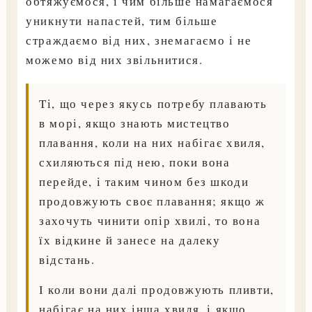
обтяжуємося, і чим більше намагаємося
уникнути напастей, тим більше
страждаємо від них, знемагаємо і не
можемо від них звільнитися.
Ті, що через якусь потребу плавають
в морі, якщо знають мистецтво
плавання, коли на них набігає хвиля,
схиляються під нею, поки вона
перейде, і таким чином без шкоди
продовжують своє плавання; якщо ж
захочуть чинити опір хвилі, то вона
їх відкине й занесе на далеку
відстань.
І коли вони далі продовжують пливти,
набігає на них інша хвиля, і якщо