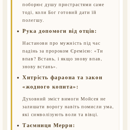
поборює душу пристрастями саме
тоді, коли Бог готовий дати їй
полегшу.
Рука допомоги від отців:
Настанови про мужність під час
падінь за пророком Єремією: «Ти
впав? Встань, і якщо знову впав,
знову встань».
Хитрість фараона та закон
«жодного копита»:
Духовний зміст вимоги Мойсея не
залишати ворогу навіть помисли ума,
які символізують воли та вівці.
Таємниця Мерри: