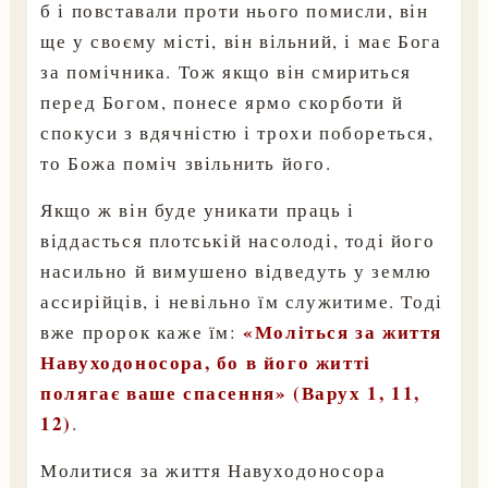
б і повставали проти нього помисли, він
ще у своєму місті, він вільний, і має Бога
за помічника. Тож якщо він смириться
перед Богом, понесе ярмо скорботи й
спокуси з вдячністю і трохи побореться,
то Божа поміч звільнить його.
Якщо ж він буде уникати праць і
віддасться плотській насолоді, тоді його
насильно й вимушено відведуть у землю
ассирійців, і невільно їм служитиме. Тоді
«Моліться за життя
вже пророк каже їм:
Навуходоносора, бо в його житті
полягає ваше спасення» (Варух 1, 11,
12)
.
Молитися за життя Навуходоносора