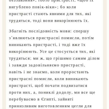
вигублено повік-віки»; бо коли
пристрасті стають явними для тих, які
трудяться, тоді вони викорінюють їх.
Збагніть послідовність мови: спершу
з’являються пристрасні помисли, потім
виникають пристрасті, і тоді вже їх
викорінюють. Усе це стосується тих, які
трудяться; ми ж, що грішимо самим ділом
і завжди задовільняємо пристрасті,
навіть і не знаємо, коли проростають
пристрасні помисли, коли виникають
пристрасті, щоб почати подвизатися
проти них, а, пониклі додолу, ми все ще
перебуваємо в Єгипті, зайняті
принизливим виготовленням цегли для