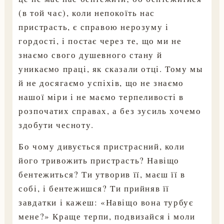
(в той час), коли непокоїть нас
пристрасть, є справою нерозуму і
гордості, і постає через те, що ми не
знаємо свого душевного стану й
уникаємо праці, як сказали отці. Тому мы
й не досягаємо успіхів, що не знаємо
нашої міри і не маємо терпеливості в
розпочатих справах, а без зусиль хочемо
здобути чесноту.
Бо чому дивується пристрасний, коли
його тривожить пристрасть? Навіщо
бентежиться? Ти утворив її, маєш її в
собі, і бентежишся? Ти прийняв її
завдатки і кажеш: «Навіщо вона турбує
мене?» Краще терпи, подвизайся і моли