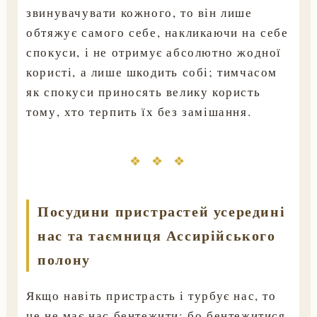
звинувачувати кожного, то він лише
обтяжує самого себе, накликаючи на себе
спокуси, і не отримує абсолютно жодної
користі, а лише шкодить собі; тимчасом
як спокуси приносять велику користь
тому, хто терпить їх без замішання.
❖ ❖ ❖
Посудини пристрастей усередині
нас та таємниця Ассирійського
полону
Якщо навіть пристрасть і турбує нас, то
це не має нас бентежити; бо бентежитися