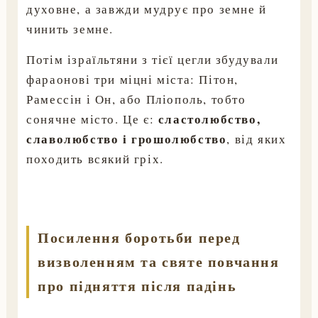
духовне, а завжди мудрує про земне й
чинить земне.
Потім ізраїльтяни з тієї цегли збудували
фараонові три міцні міста: Пітон,
Рамессін і Он, або Пліополь, тобто
сластолюбство,
сонячне місто. Це є:
славолюбство і грошолюбство
, від яких
походить всякий гріх.
Посилення боротьби перед
визволенням та святе повчання
про підняття після падінь