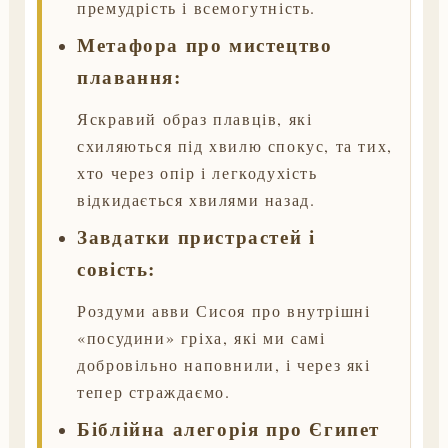
премудрість і всемогутність.
Метафора про мистецтво
плавання:
Яскравий образ плавців, які
схиляються під хвилю спокус, та тих,
хто через опір і легкодухість
відкидається хвилями назад.
Завдатки пристрастей і
совість:
Роздуми авви Сисоя про внутрішні
«посудини» гріха, які ми самі
добровільно наповнили, і через які
тепер страждаємо.
Біблійна алегорія про Єгипет