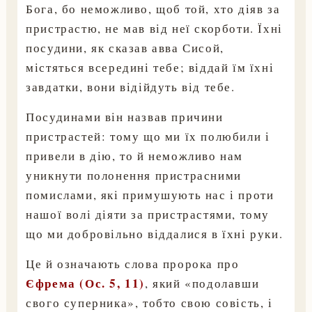
Бога, бо неможливо, щоб той, хто діяв за
пристрастю, не мав від неї скорботи. Їхні
посудини, як сказав авва Сисой,
містяться всередині тебе; віддай їм їхні
завдатки, вони відійдуть від тебе.
Посудинами він назвав причини
пристрастей: тому що ми їх полюбили і
привели в дію, то й неможливо нам
уникнути полонення пристрасними
помислами, які примушують нас і проти
нашої волі діяти за пристрастями, тому
що ми добровільно віддалися в їхні руки.
Це й означають слова пророка про
Єфрема (Ос. 5, 11)
, який «подолавши
свого суперника», тобто свою совість, і