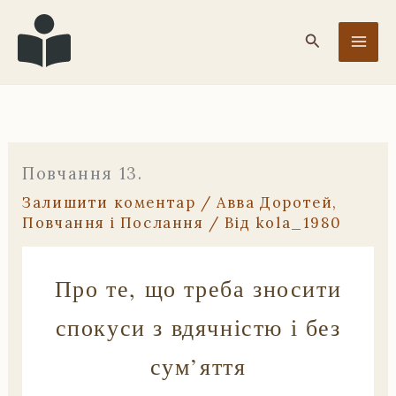
Перейти
до
Пошук
вмісту
Повчання 13.
Залишити коментар
/
Авва Доротей
,
Повчання і Послання
/ Від
kola_1980
Про те, що треба зносити
спокуси з вдячністю і без
сум’яття