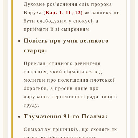
Духовне роз’яснення слів пророка
(Вар. 1, 11, 12)
Варуха
як заклику не
бути слабодухим у спокусі, а
приймати її зі смиренням.
Повість про учня великого
старця:
Приклад істинного ревнителя
спасення, який відмовився від
молитви про полегшення плотської
боротьби, а просив лише про
дарування терпеливості ради плодів
труду.
Тлумачення 91-го Псалма:
Символізм грішників, що сходять як
трава, як образ пристрасних