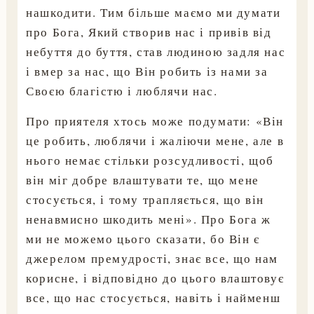
нашкодити. Тим більше маємо ми думати
про Бога, Який створив нас і привів від
небуття до буття, став людиною задля нас
і вмер за нас, що Він робить із нами за
Своєю благістю і люблячи нас.
Про приятеля хтось може подумати: «Він
це робить, люблячи і жаліючи мене, але в
нього немає стільки розсудливості, щоб
він міг добре влаштувати те, що мене
стосується, і тому трапляється, що він
ненавмисно шкодить мені». Про Бога ж
ми не можемо цього сказати, бо Він є
джерелом премудрості, знає все, що нам
корисне, і відповідно до цього влаштовує
все, що нас стосується, навіть і найменш