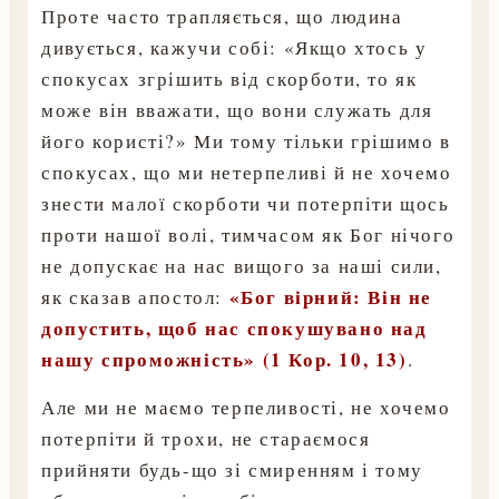
Проте часто трапляється, що людина
дивується, кажучи собі: «Якщо хтось у
спокусах згрішить від скорботи, то як
може він вважати, що вони служать для
його користі?» Ми тому тільки грішимо в
спокусах, що ми нетерпеливі й не хочемо
знести малої скорботи чи потерпіти щось
проти нашої волі, тимчасом як Бог нічого
не допускає на нас вищого за наші сили,
«Бог вірний: Він не
як сказав апостол:
допустить, щоб нас спокушувано над
нашу спроможність» (1 Кор. 10, 13)
.
Але ми не маємо терпеливості, не хочемо
потерпіти й трохи, не стараємося
прийняти будь-що зі смиренням і тому