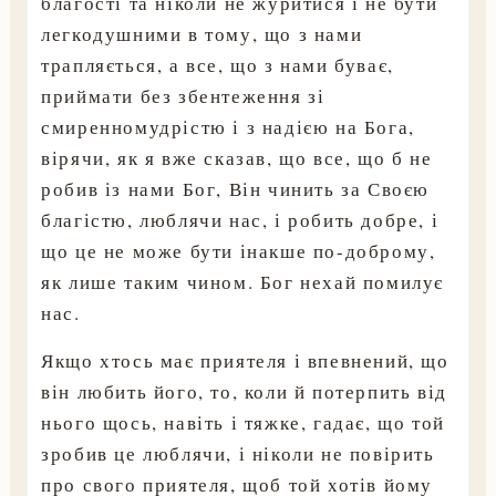
благості та ніколи не журитися і не бути
легкодушними в тому, що з нами
трапляється, а все, що з нами буває,
приймати без збентеження зі
смиренномудрістю і з надією на Бога,
вірячи, як я вже сказав, що все, що б не
робив із нами Бог, Він чинить за Своєю
благістю, люблячи нас, і робить добре, і
що це не може бути інакше по-доброму,
як лише таким чином. Бог нехай помилує
нас.
Якщо хтось має приятеля і впевнений, що
він любить його, то, коли й потерпить від
нього щось, навіть і тяжке, гадає, що той
зробив це люблячи, і ніколи не повірить
про свого приятеля, щоб той хотів йому