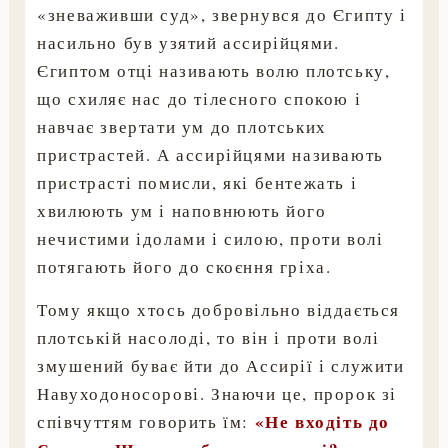
«зневаживши суд», звернувся до Єгипту і
насильно був узятий ассирійцями.
Єгиптом отці називають волю плотську,
що схиляє нас до тілесного спокою і
навчає звертати ум до плотських
пристрастей. А ассирійцями називають
пристрасті помисли, які бентежать і
хвилюють ум і наповнюють його
нечистими ідолами і силою, проти волі
потягають його до скоєння гріха.
Тому якщо хтось добровільно віддається
плотській насолоді, то він і проти волі
змушений буває йти до Ассирії і служити
Навуходоносорові. Знаючи це, пророк зі
«Не входіть до
співчуттям говорить їм: