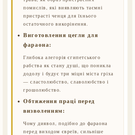
помислів, які виявляють таємні
пристрасті ченця для їхнього
остаточного викорінення.
Виготовлення цегли для
фараона:
Глибока алегорія єгипетського
рабства як стану душі, що поникла
додолу і будує три міцні міста гріха
— сластолюбство, славолюбство і
грошолюбство.
Обтяження праці перед
визволенням:
Чому диявол, подібно до фараона
перед виходом євреїв, сильніше