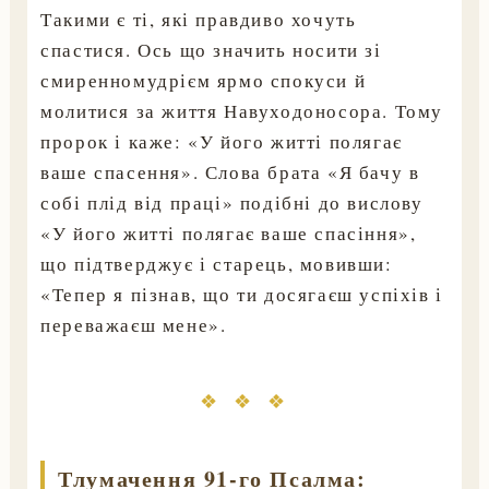
Такими є ті, які правдиво хочуть
спастися. Ось що значить носити зі
смиренномудрієм ярмо спокуси й
молитися за життя Навуходоносора. Тому
пророк і каже: «У його житті полягає
ваше спасення». Слова брата «Я бачу в
собі плід від праці» подібні до вислову
«У його житті полягає ваше спасіння»,
що підтверджує і старець, мовивши:
«Тепер я пізнав, що ти досягаєш успіхів і
переважаєш мене».
❖ ❖ ❖
Тлумачення 91-го Псалма: