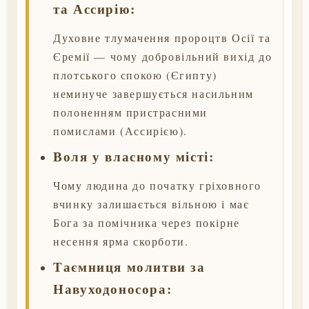
та Ассирію:
Духовне тлумачення пророцтв Осії та
Єремії — чому добровільний вихід до
плотського спокою (Єгипту)
неминуче завершується насильним
полоненням пристрасними
помислами (Ассирією).
Воля у власному місті:
Чому людина до початку гріховного
вчинку залишається вільною і має
Бога за помічника через покірне
несення ярма скорботи.
Таємниця молитви за
Навуходоносора: