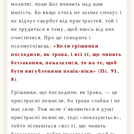
молитві, поки Бог вчинить над ним
милість. Бо якщо хтось не зазнає спокус і
не відчує скорбот від пристрастей, той і
не трудиться в тому, щоб якось від них
очиститися. Про це говорить і
«Коли грішники
псалмоспівець:
посходили, як трава, і всі ті, що чинять
беззаконня, показалися, то на те, щоб
бути вигубленими повік-віки» (Пс. 91,
8)
.
Грішники, що посходили, як трава, — це
пристрасні помисли, бо трава слабка і не
має сили. Тож коли з’являються в душі
пристрасні помисли, тоді «показуються»,
тобто пізнаються «всі ті, що чинять
беззаконня», тобто пристрасті, «щоб їх