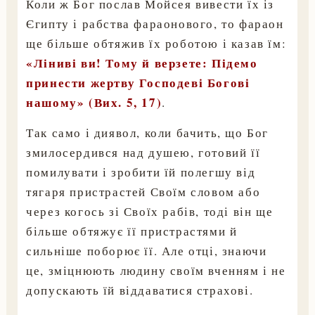
Коли ж Бог послав Мойсея вивести їх із
Єгипту і рабства фараонового, то фараон
ще більше обтяжив їх роботою і казав їм:
«Ліниві ви! Тому й верзете: Підемо
принести жертву Господеві Богові
нашому» (Вих. 5, 17)
.
Так само і диявол, коли бачить, що Бог
змилосердився над душею, готовий її
помилувати і зробити їй полегшу від
тягаря пристрастей Своїм словом або
через когось зі Своїх рабів, тоді він ще
більше обтяжує її пристрастями й
сильніше поборює її. Але отці, знаючи
це, зміцнюють людину своїм вченням і не
допускають їй віддаватися страхові.