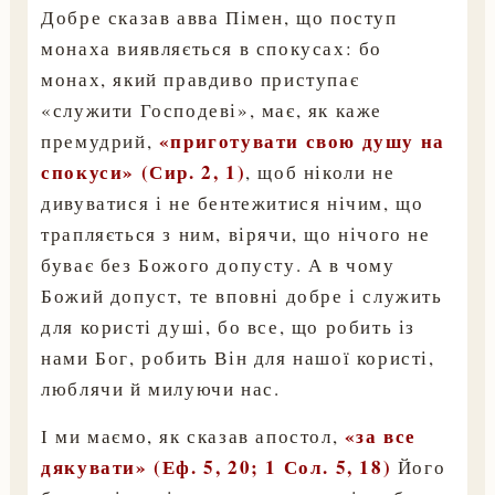
Добре сказав авва Пімен, що поступ
монаха виявляється в спокусах: бо
монах, який правдиво приступає
«служити Господеві», має, як каже
«приготувати свою душу на
премудрий,
спокуси» (Сир. 2, 1)
, щоб ніколи не
дивуватися і не бентежитися нічим, що
трапляється з ним, вірячи, що нічого не
буває без Божого допусту. А в чому
Божий допуст, те вповні добре і служить
для користі душі, бо все, що робить із
нами Бог, робить Він для нашої користі,
люблячи й милуючи нас.
«за все
І ми маємо, як сказав апостол,
дякувати» (Еф. 5, 20; 1 Сол. 5, 18)
Його