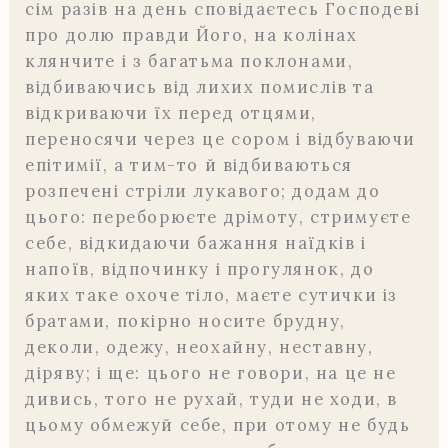
сім разів на день сповідаєтесь Господеві
про долю правди Його, на колінах
клянчите і з багатьма поклонами,
відбиваючись від лихих помислів та
відкриваючи їх перед отцями,
переносячи через це сором і відбуваючи
епітимії, а тим-то й відбиваються
розпечені стріли лукавого; додам до
цього: переборюєте дрімоту, стримуєте
себе, відкидаючи бажання наїдків і
напоїв, відпочинку і прогулянок, до
яких таке охоче тіло, маєте сутички із
братами, покірно носите брудну,
деколи, одежу, неохайну, неставну,
діряву; і ще: цього не говори, на це не
дивись, того не рухай, туди не ходи, в
цьому обмежуй себе, при отому не будь