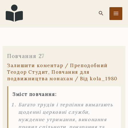
Перейти
до
Пошук
вмісту
Повчання 27
Залишити коментар
/
Преподобний
Теодор Студит
,
Повчання для
подвижництва монахам
/ Від
kola_1980
Зміст повчання:
Багато трудів і терпіння вимагають
щоденні церковні служби,
нужденне утримання, виконання
правил спільноти, покарання та