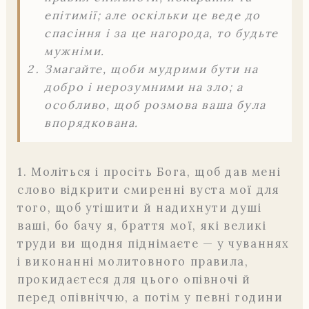
епітимії; але оскільки це веде до
спасіння і за це нагорода, то будьте
мужніми.
Змагайте, щоби мудрими бути на
добро і нерозумними на зло; а
особливо, щоб розмова ваша була
впорядкована.
1. Моліться і просіть Бога, щоб дав мені
слово відкрити смиренні вуста мої для
того, щоб утішити й надихнути душі
ваші, бо бачу я, браття мої, які великі
труди ви щодня піднімаєте — у чуваннях
і виконанні молитовного правила,
прокидаєтеся для цього опівночі й
перед опівніччю, а потім у певні години