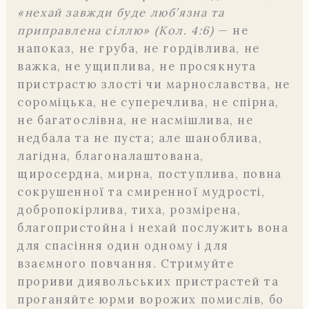
«нехай завжди буде люб’язна та
приправлена сіллю» (Кол. 4:6)
— не
напоказ, не груба, не гордівлива, не
важка, не ущиплива, не просякнута
пристрастю злості чи марнославства, не
сороміцька, не суперечлива, не спірна,
не багатослівна, не насмішлива, не
недбала та не пуста; але шаноблива,
лагідна, благоналаштована,
щиросердна, мирна, поступлива, повна
сокрушенної та смиренної мудрості,
добропокірлива, тиха, розмірена,
благопристойна і нехай послужить вона
для спасіння один одному і для
взаємного повчання. Стримуйте
прориви диявольських пристрастей та
проганяйте юрми ворожих помислів, бо