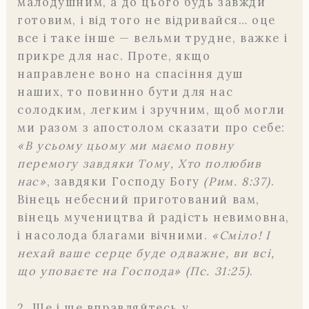
малодушним, а до цього будь завжди
готовим, і від того не відривайся… оце
все і таке інше — вельми трудне, важке і
прикре для нас. Проте, якщо
направлене воно на спасіння душ
наших, то повинно бути для нас
солодким, легким і зручним, щоб могли
ми разом з апостолом сказати про себе:
«В усьому цьому ми маємо повну
перемогу завдяки Тому, Хто полюбив
нас»
, завдяки Господу Богу
(Рим. 8:37)
.
Вінець небесний приготований вам,
вінець мучеництва й радість невимовна,
і насолода благами вічними.
«Сміло! І
нехай ваше серце буде одважне, ви всі,
що уповаєте на Господа» (Пс. 31:25)
.
2. Ще і ще вправляйтесь у