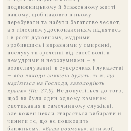
подвижницькому й блаженному житті
вашому, щоб надовго в ньому
перебувати та набути багатство чеснот,
а з тілесним удосконаленням піднятись
і в рості духовному, мудрими
зробившись і вправними у смиренні,
послуху та зреченні від своєї волі, а
немудрими й нерозумними — у
возвеличуванні, в суперечках і лукавстві
—
«бо лиходії знищені будуть, ті ж, що
надіються на Господа, заволодіють
краєм» (Пс. 37:9)
. Не допустіться до того,
щоб ви були один одному каменем
спотикання в самочинному служінні,
але кожен нехай старається вибирати й
чинити те, що не пошкодить
ближньому.
«Ваша розмова»
, діти мої,