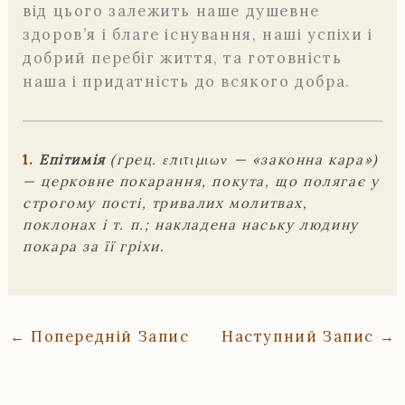
від цього залежить наше душевне
здоров’я і благе існування, наші успіхи і
добрий перебіг життя, та готовність
наша і придатність до всякого добра.
1.
Епітимія
(грец. επιτιμιων — «законна кара»)
— церковне покарання, покута, що полягає у
строгому пості, тривалих молитвах,
поклонах і т. п.; накладена наську людину
покара за її гріхи.
←
Попередній Запис
Наступний Запис
→