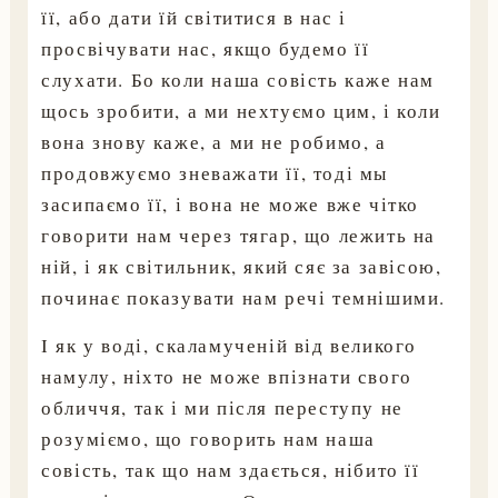
її, або дати їй світитися в нас і
просвічувати нас, якщо будемо її
слухати. Бо коли наша совість каже нам
щось зробити, а ми нехтуємо цим, і коли
вона знову каже, а ми не робимо, а
продовжуємо зневажати її, тоді мы
засипаємо її, і вона не може вже чітко
говорити нам через тягар, що лежить на
ній, і як світильник, який сяє за завісою,
починає показувати нам речі темнішими.
І як у воді, скаламученій від великого
намулу, ніхто не може впізнати свого
обличчя, так і ми після переступу не
розуміємо, що говорить нам наша
совість, так що нам здається, нібито її