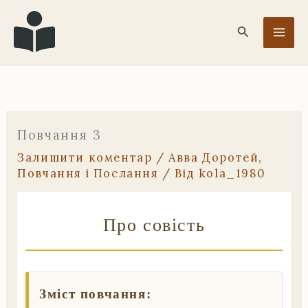
Перейти
до
Пошук
вмісту
Повчання 3
Залишити коментар
/
Авва Доротей
,
Повчання і Послання
/ Від
kola_1980
Про совість
Зміст повчання: