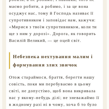
маємо робити, а робимо, і за це вона
осуджує нас, тому й Господь називає її
супротивником і заповідає нам, кажучи:
«Мирися з твоїм супротивником, коли ти
ще з ним у дорозі». Дорога, як говорить
Василій Великий, — це оцей світ.
Небезпека нехтування малим і
формування злих звичок
Отож стараймося, браття, берегти нашу
совість, поки ми перебуваємо в цьому
світі, не допустімо, щоб вона викривала
нас у якому-небудь ділі; не зневажаймо її
в жодному разі ні в чому, хоча б то було