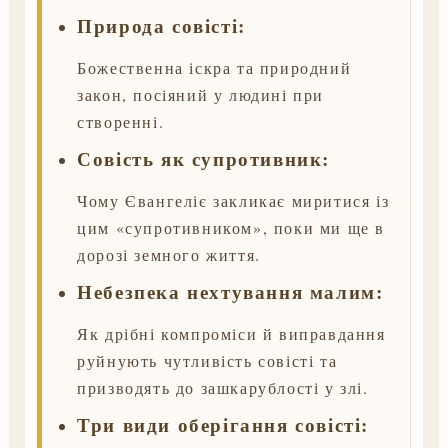
Природа совісті:
Божественна іскра та природний
закон, посіяний у людині при
створенні.
Совість як супротивник:
Чому Євангеліє закликає миритися із
цим «супротивником», поки ми ще в
дорозі земного життя.
Небезпека нехтування малим:
Як дрібні компроміси й виправдання
руйнують чутливість совісті та
призводять до зашкарублості у злі.
Три види оберігання совісті: