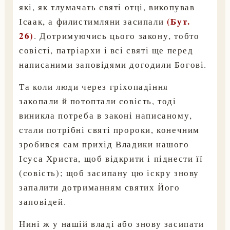
які, як тлумачать святі отці, викопував
(Бут.
Ісаак, а филистимляни засипали
26)
. Дотримуючись цього закону, тобто
совісті, патріархи і всі святі ще перед
написаними заповідями догодили Богові.
Та коли люди через гріхопадіння
закопали й потоптали совість, тоді
виникла потреба в законі написаному,
стали потрібні святі пророки, конечним
зробився сам прихід Владики нашого
Ісуса Христа, щоб відкрити і піднести її
(совість); щоб засипану цю іскру знову
запалити дотриманням святих Його
заповідей.
Нині ж у нашій владі або знову засипати