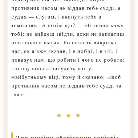
противник часом не віддав тебе судді, а
суддя — слугам, і вкинуть тебе в
темницю». А потім що? — «Істинно кажу
тобі: не вийдеш звідти, доки не заплатиш
останнього шага». Бо совість викриває
нас, як я вже сказав, і в добрі, і в злі, і
показує нам, що робити і чого не робити;
і знову вона ж засудить нас у
майбутньому віці, тому й сказано: «щоб
противник часом не віддав тебе судді та
інше.
❖ ❖ ❖
Три виміри оберігання совісті: