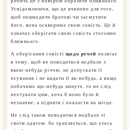
робить це з наміром образити ближнього.
Усвідомлюючи, що це вчинено для того,
щоб пошкодити братові чи засмутити
його, вона осквернює свою совість. Це й
означає оберігати свою совість стосовно
ближнього.
щодо речей
А оберігання совісті
полягає
в тому, щоб не поводитися недбало з
якою-небудь річчю, не допускати її
псування і не кидати її як-небудь, а якщо
побачимо що-небудь кинуте, то не слід
нехтувати цим, хоча б воно було й
незначне, а підняти і покласти на місце.
Не слід також поводитися недбало зі
своїм одягом: бо трапляється, що хтось