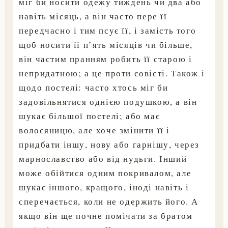
міг би носити одежу тиждень чи два або
навіть місяць, а він часто пере її
передчасно і тим псує її, і замість того
щоб носити її п’ять місяців чи більше,
він частим пранням робить її старою і
непридатною; а це проти совісті. Також і
щодо постелі: часто хтось міг би
задовільнятися однією подушкою, а він
шукає більшої постелі; або має
волосяницю, але хоче змінити її і
придбати іншу, нову або гарнішу, через
марнославство або від нудьги. Інший
може обійтися одним покривалом, але
шукає іншого, кращого, іноді навіть і
сперечається, коли не одержить його. А
якщо він ще почне помічати за братом