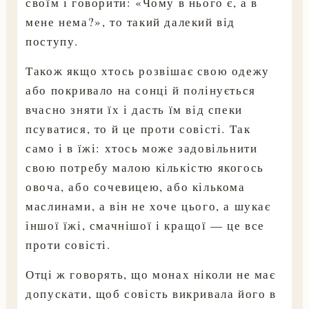
своїм і говорити: «Чому в нього є, а в
мене нема?», то такий далекий від
поступу.
Також якщо хтось розвішає свою одежу
або покривало на сонці й полінується
вчасно зняти їх і дасть їм від спеки
псуватися, то й це проти совісті. Так
само і в їжі: хтось може задовільнити
свою потребу малою кількістю якогось
овоча, або сочевицею, або кількома
маслинами, а він не хоче цього, а шукає
іншої їжі, смачнішої і кращої — це все
проти совісті.
Отці ж говорять, що монах ніколи не має
допускати, щоб совість викривала його в