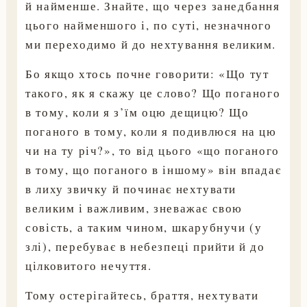
й найменше. Знайте, що через занедбання
цього найменшого і, по суті, незначного
ми переходимо й до нехтування великим.
Бо якщо хтось почне говорити: «Що тут
такого, як я скажу це слово? Що поганого
в тому, коли я з’їм оцю дещицю? Що
поганого в тому, коли я подивлюся на цю
чи на ту річ?», то від цього «що поганого
в тому, що поганого в іншому» він впадає
в лиху звичку й починає нехтувати
великим і важливим, зневажає свою
совість, а таким чином, шкарубнучи (у
злі), перебуває в небезпеці прийти й до
цілковитого нечуття.
Тому остерігайтесь, браття, нехтувати