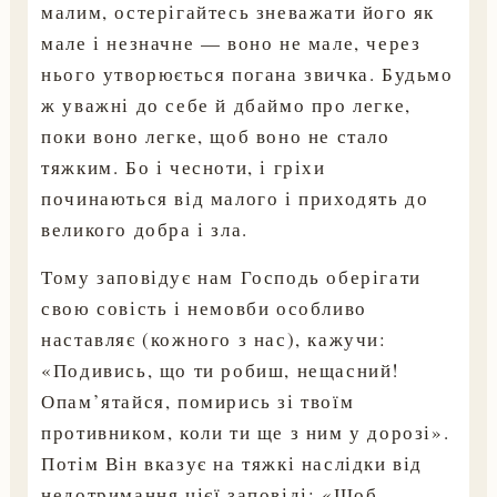
малим, остерігайтесь зневажати його як
мале і незначне — воно не мале, через
нього утворюється погана звичка. Будьмо
ж уважні до себе й дбаймо про легке,
поки воно легке, щоб воно не стало
тяжким. Бо і чесноти, і гріхи
починаються від малого і приходять до
великого добра і зла.
Тому заповідує нам Господь оберігати
свою совість і немовби особливо
наставляє (кожного з нас), кажучи:
«Подивись, що ти робиш, нещасний!
Опам’ятайся, помирись зі твоїм
противником, коли ти ще з ним у дорозі».
Потім Він вказує на тяжкі наслідки від
недотримання цієї заповіді: «Щоб