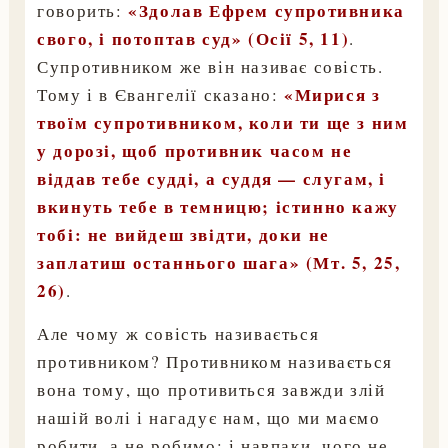
«Здолав Ефрем супротивника
говорить:
свого, і потоптав суд» (Осії 5, 11)
.
Супротивником же він називає совість.
«Мирися з
Тому і в Євангелії сказано:
твоїм супротивником, коли ти ще з ним
у дорозі, щоб противник часом не
віддав тебе судді, а суддя — слугам, і
вкинуть тебе в темницю; істинно кажу
тобі: не вийдеш звідти, доки не
заплатиш останнього шага» (Мт. 5, 25,
26)
.
Але чому ж совість називається
противником? Противником називається
вона тому, що противиться завжди злій
нашій волі і нагадує нам, що ми маємо
робити, а не робимо; і навпаки, чого не