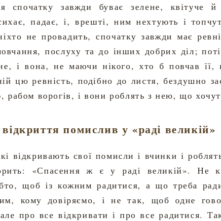
тя спочатку завжди буває зелене, квітуче й 
сихає, падає, і, врешті, ним нехтують і топчут
ніхто не провадить, спочатку завжди має ревні
мовчання, послуху та до інших добрих діл; поті
не, і вона, не маючи нікого, хто б повчав її, 
ій цю ревність, подібно до листя, бездушно за
, рабом ворогів, і вони роблять з нею, що хочут
 відкриття помислив у «раді великій»
кі відкривають свої помисли і вчинки і роблят
орить: «Спасення ж є у раді великій». Не к
обто, щоб із кожним радитися, а що треба рад
им, кому довіряємо, і не так, щоб одне гов
але про все відкривати і про все радитися. Та