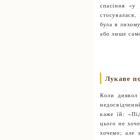
спасіння «у
стосувалася,
була в лихому
або лише само
Лукаве п
Коли диявол
недосвідчений
каже їй: «Пі
цього не хоч
хочемо; але 