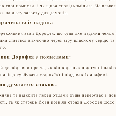
в свої помисли, і як щира сповідь змінила бісівсько
я» на люту загрозу для демонів.
ричина всіх падінь:
ереконання авви Дорофея, що будь-яке падіння ченця
ина стається виключно через віру власному серцю та
го.
авви Дорофея з помислами:
й досвід авви про те, як він відганяв підступні наві
навіщо турбувати старця?») і піддавав їх анафемі.
ця духовного спокою:
хняна та відкрита перед отцями душа перебуває в по
сті, та як старець Йоан розвіяв страхи Дорофея щодо 