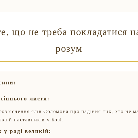
е, що не треба покладатися н
розум
тини:
сіннього листя:
роз’яснення слів Соломона про падіння тих, хто не м
ва й наставників у Бозі.
 у раді великій: