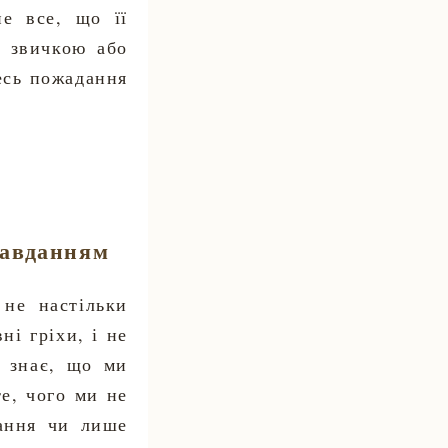
е все, що її
ю звичкою або
кесь пожадання
равданням
не настільки
ні гріхи, і не
н знає, що ми
е, чого ми не
дання чи лише