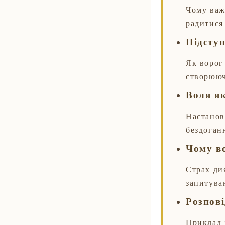
Чому важ
радитися
Підсту
Як ворог
створююч
Воля як
Настанов
бездоган
Чому в
Страх ди
запитува
Розпові
Приклад 