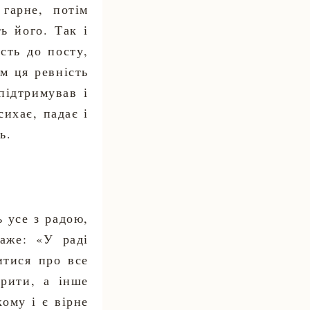
гарне, потім
ь його. Так і
сть до посту,
м ця ревність
підтримував і
сихає, падає і
ь.
ь усе з радою,
аже: «У раді
итися про все
орити, а інше
кому і є вірне