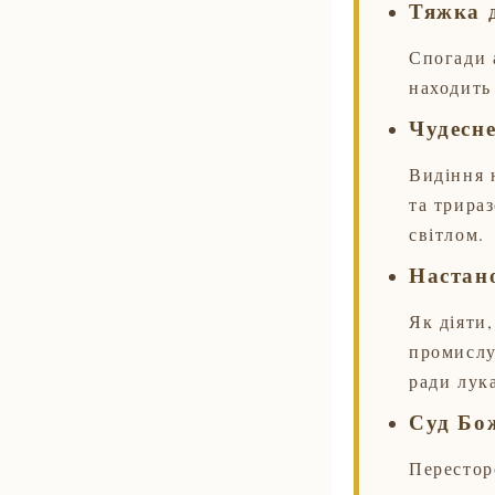
Тяжка 
Спогади 
находить 
Чудесне
Видіння 
та трира
світлом.
Настано
Як діяти
промислу
ради лук
Суд Бо
Перестор