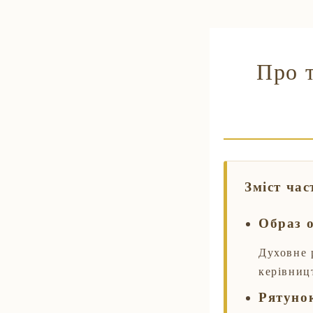
Про т
Зміст час
Образ о
Духовне 
керівницт
Рятунок