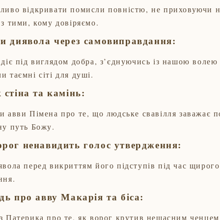
ливо відкривати помисли повністю, не приховуючи ні
 з тими, кому довіряємо.
пи диявола через самовиправдання:
 діє під виглядом добра, з’єднуючись із нашою волею
и таємні сіті для душі.
 стіна та камінь:
и авви Пімена про те, що людське свавілля заважає 
ну путь Божу.
орог ненавидить голос утвердження:
явола перед викриттям його підступів під час щирог
ння.
дь про авву Макарія та біса:
з Патерика про те, як ворог крутив нещасним ченцем