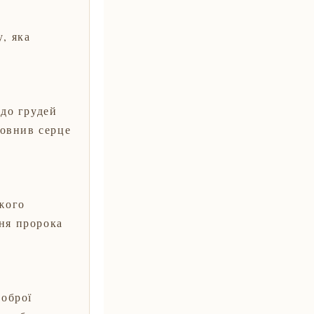
, яка
 до грудей
повнив серце
ожого
ня пророка
доброї