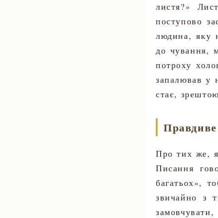
листя?» Лис
поступово за
людина, яку 
до чування, 
потроху холо
запалював у н
стає, зрештою
Правдиве
Про тих же, я
Писання гов
багатьох», т
звичайно з т
замовчувати, 