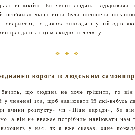
 раді великій». Бо якщо людина відкривала н
 й особливо якщо вона була полонена погано
 товаристві, то диявол знаходить у ній одне я
виправдання і цим скидає її додолу.
❖ ❖ ❖
оєднання ворога із людським самовип
 бачить, що людина не хоче грішити, то він 
 у чиненні зла, щоб навіювати їй які-небудь яв
ди вчини розпусту» чи «Піди вкради», бо ві
емо, а він не вважає потрібним навіювати нам т
знаходить у нас, як я вже сказав, одне пожа