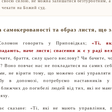
а своєю силою, не можна залишатися безтурботним, а
 чекати на Божий суд.
 самокерованості та образ листя, що 
«Ті, я
Соломон говорить у Приповідках;
падають, наче листя; спасення ж є у раді ве
ачите, браття, силу цього вислову? Чи бачите, ч
? Воно повчає нас не покладатися на самих себ
ми, не вірити тому, що можемо самі управляти
бу в допомозі, потребуємо наставників у
 ближчих до погибелі людей від тих, які не маю
яху.
ає сказане: «Ті, які не мають управління, п