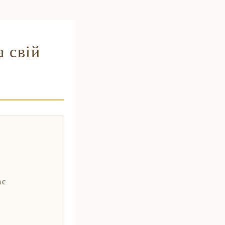
а свій
ає