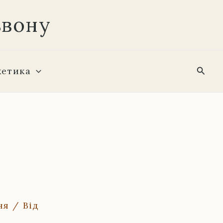
звону
Пошу
кетика
ня
/ Від