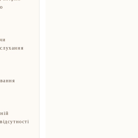
го
 чи
 слухання
ювання
вній
відсутності