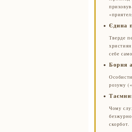
приховува
«приятел
Єдина п
Тверде п
християн
себе само
Борня 
Особисти
розуму («
Таємни
Чому слу
безжурно
скорбот.