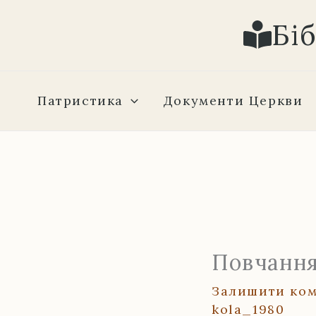
Перейти
Бі
до
вмісту
Патристика
Документи Церкви
Повчання
Залишити ко
kola_1980