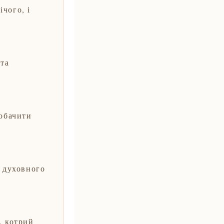
чого, і
 та
побачити
о духовного
, котрий