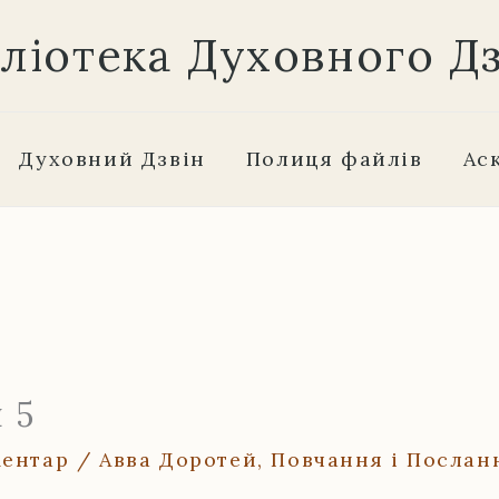
бліотека Духовного Д
Духовний Дзвін
Полиця файлів
Ас
 5
ментар
/
Авва Доротей
,
Повчання і Послан