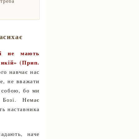
 треба
засихає
кі не мають
ликій» (Прип.
ого навчає нас
е, не вважати
 собою, бо ми
 Бозі. Немає
ть наставника
адають, наче