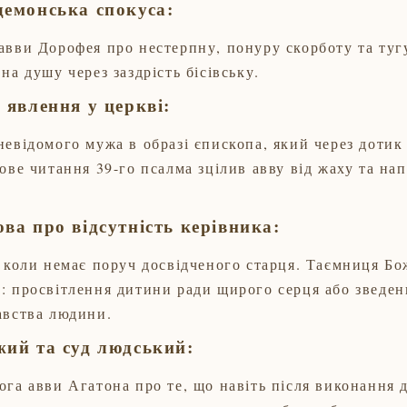
демонська спокуса:
авви Дорофея про нестерпну, понуру скорботу та тугу
на душу через заздрість бісівську.
 явлення у церкві:
невідомого мужа в образі єпископа, який через дотик
зове читання 39-го псалма зцілив авву від жаху та на
ва про відсутність керівника:
, коли немає поруч досвідченого старця. Таємниця Б
: просвітлення дитини ради щирого серця або зведен
авства людини.
жий та суд людський:
ога авви Агатона про те, що навіть після виконання 