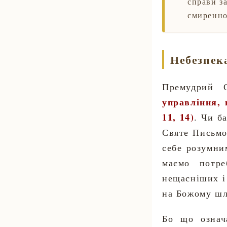
справи з
смиренно
Небезпека
Премудрий 
управління, 
11, 14)
. Чи б
Святе Письмо
себе розумни
маємо потре
нещасніших і
на Божому шл
Бо що означ