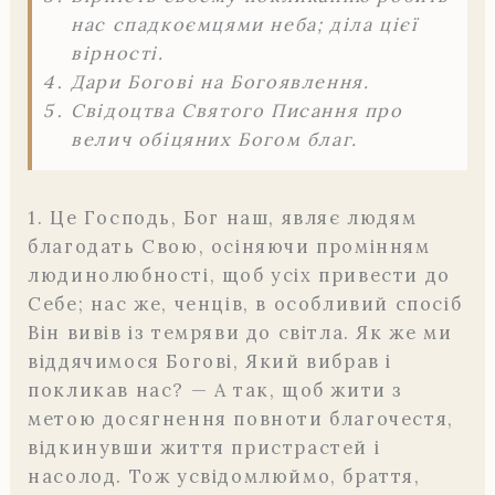
нас спадкоємцями неба; діла цієї
вірності.
Дари Богові на Богоявлення.
Свідоцтва Святого Писання про
велич обіцяних Богом благ.
1. Це Господь, Бог наш, являє людям
благодать Свою, осіняючи промінням
людинолюбності, щоб усіх привести до
Себе; нас же, ченців, в особливий спосіб
Він вивів із темряви до світла. Як же ми
віддячимося Богові, Який вибрав і
покликав нас? — А так, щоб жити з
метою досягнення повноти благочестя,
відкинувши життя пристрастей і
насолод. Тож усвідомлюймо, браття,