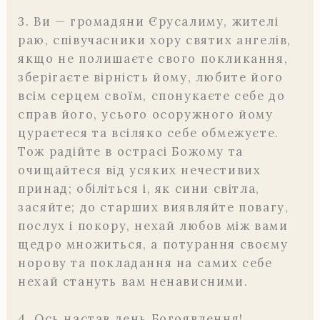
3. Ви — громадяни Єрусалиму, жителі
раю, співучасники хору святих ангелів,
якщо не полишаєте свого покликання,
зберігаєте вірність йому, любите його
всім серцем своїм, спонукаєте себе до
справ його, усього осоружного йому
цураєтеся та всіляко себе обмежуєте.
Тож радійте в острасі Божому та
очищайтеся від усяких нечестивих
принад; обіліться і, як сини світла,
засяйте; до старших виявляйте повагу,
послух і покору, нехай любов між вами
щедро множиться, а потурання своєму
норову та покладання на самих себе
нехай стануть вам ненависними.
4. Ось настав день Богоявлення!