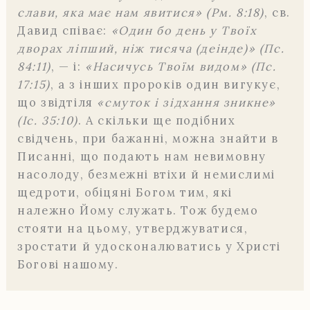
слави, яка має нам явитися» (Рм. 8:18)
, св.
Давид співає:
«Один бо день у Твоїх
дворах ліпший, ніж тисяча (деінде)» (Пс.
84:11)
, — і:
«Насичусь Твоїм видом» (Пс.
17:15)
, а з інших пророків один вигукує,
що звідтіля
«смуток і зідхання зникне»
(Іс. 35:10)
. А скільки ще подібних
свідчень, при бажанні, можна знайти в
Писанні, що подають нам невимовну
насолоду, безмежні втіхи й немислимі
щедроти, обіцяні Богом тим, які
належно Йому служать. Тож будемо
стояти на цьому, утверджуватися,
зростати й удосконалюватись у Христі
Богові нашому.