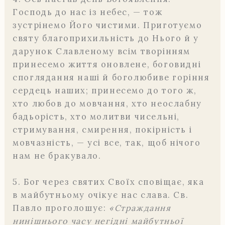
Господь до нас із небес, — тож
зустрінемо Його чистими. Приготуємо
святу благоприхильність до Нього й у
дарунок Славленому всім творінням
принесемо життя оновлене, боговидні
споглядання наші й боголюбиве горіння
сердець наших; принесемо до того ж,
хто любов до мовчання, хто неослабну
бадьорість, хто молитви чисельні,
стримування, смирення, покірність і
мовчазність, — усі все, так, щоб нічого
нам не бракувало.
5. Бог через святих Своїх сповіщає, яка
в майбутньому очікує нас слава. Св.
Павло проголошує:
«Страждання
нинішнього часу негідні майбутньої