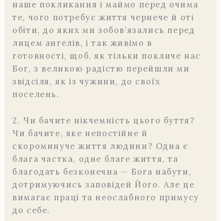
наше покликання і маймо перед очима
те, чого потребує життя чернече й оті
обіти, до яких ми зобов’язались перед
лицем ангелів, і так живімо в
готовності, щоб, як тільки покличе нас
Бог, з великою радістю перейшли ми
звідсіля, як із чужини, до своїх
поселень.
2. Чи бачите нікчемність цього буття?
Чи бачите, яке непостійне й
скороминуче життя людини? Одна є
блага частка, одне благе життя, та
благодать безконечна — Бога набути,
дотримуючись заповідей Його. Але це
вимагає праці та неослабного примусу
до себе.