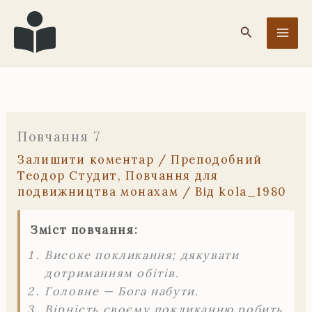
Перейти
до
Пошук
вмісту
Повчання 7
Залишити коментар
/
Преподобний
Теодор Студит
,
Повчання для
подвижництва монахам
/ Від
kola_1980
Зміст повчання:
Високе покликання; дякувати
дотриманням обітів.
Головне — Бога набути.
Вірність своєму покликанню робить