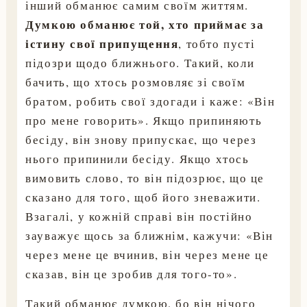
інший обманює самим своїм життям.
Думкою обманює той, хто приймає за
істину свої припущення
, тобто пусті
підозри щодо ближнього. Такий, коли
бачить, що хтось розмовляє зі своїм
братом, робить свої здогади і каже: «Він
про мене говорить». Якщо припиняють
бесіду, він знову припускає, що через
нього припинили бесіду. Якщо хтось
вимовить слово, то він підозрює, що це
сказано для того, щоб його зневажити.
Взагалі, у кожній справі він постійно
зауважує щось за ближнім, кажучи: «Він
через мене це вчинив, він через мене це
сказав, він це зробив для того-то».
Такий обманює думкою, бо він нічого