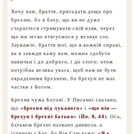
Хочу вам, браття, пригадати дещо про
брехню, бо я бачу, що ви не дуже
стараєтеся стримувати свій язик, через
що ми легко втягуємося у велике зло.
Зауважте, браття мої, що в кожній справі,
як я завжди кажу вам, можна здобути
навички і до доброго, і до злого; отож
потрібна велика увага, щоб нам не бути
окраденими брехнею, бо брехун не має
частки з Богом.
Брехня чужа Богові. У Писанні сказано,
«брехня від лукавого»
«що він —
що
і
брехун і брехні батько» (Йо. 8, 44)
. Ось,
батьком брехні названо диявола, а
«Я є
істиною є Бог, бо Він Сам каже: