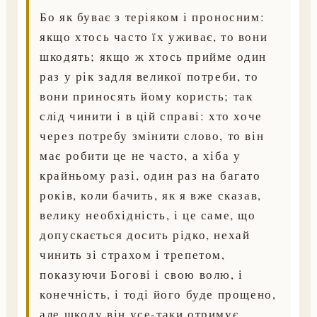
Бо як буває з теріяком і проносним:
якщо хтось часто їх уживає, то вони
шкодять; якщо ж хтось прийме один
раз у рік задля великої потреби, то
вони приносять йому користь; так
слід чинити і в цій справі: хто хоче
через потребу змінити слово, то він
має робити це не часто, а хіба у
крайньому разі, один раз на багато
років, коли бачить, як я вже сказав,
велику необхідність, і це саме, що
допускається досить рідко, нехай
чинить зі страхом і трепетом,
показуючи Богові і свою волю, і
конечність, і тоді його буде прощено,
але шкоду він усе-таки отримує.