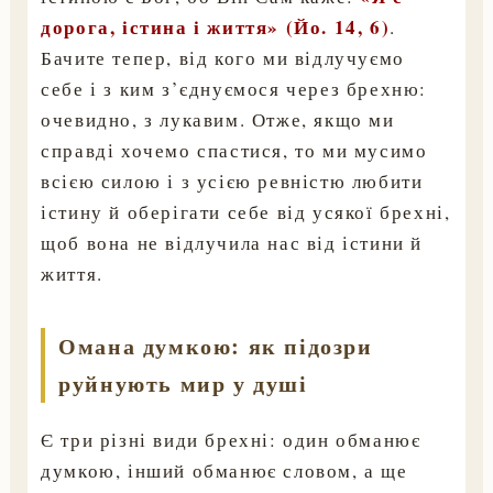
дорога, істина і життя» (Йо. 14, 6)
.
Бачите тепер, від кого ми відлучуємо
себе і з ким з’єднуємося через брехню:
очевидно, з лукавим. Отже, якщо ми
справді хочемо спастися, то ми мусимо
всією силою і з усією ревністю любити
істину й оберігати себе від усякої брехні,
щоб вона не відлучила нас від істини й
життя.
Омана думкою: як підозри
руйнують мир у душі
Є три різні види брехні: один обманює
думкою, інший обманює словом, а ще