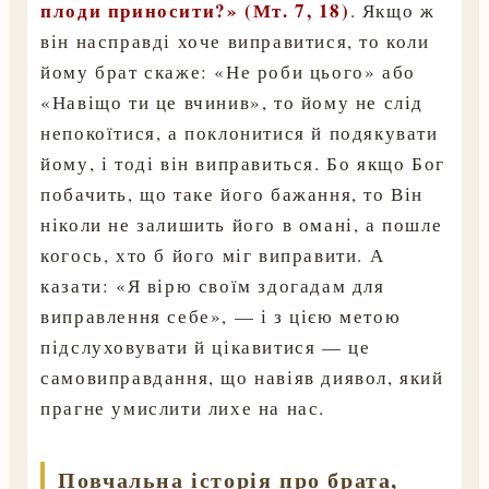
плоди приносити?» (Мт. 7, 18)
. Якщо ж
він насправді хоче виправитися, то коли
йому брат скаже: «Не роби цього» або
«Навіщо ти це вчинив», то йому не слід
непокоїтися, а поклонитися й подякувати
йому, і тоді він виправиться. Бо якщо Бог
побачить, що таке його бажання, то Він
ніколи не залишить його в омані, а пошле
когось, хто б його міг виправити. А
казати: «Я вірю своїм здогадам для
виправлення себе», — і з цією метою
підслуховувати й цікавитися — це
самовиправдання, що навіяв диявол, який
прагне умислити лихе на нас.
Повчальна історія про брата,