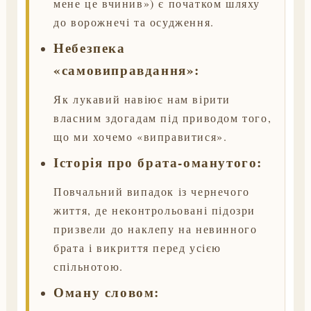
мене це вчинив») є початком шляху
до ворожнечі та осудження.
Небезпека
«самовиправдання»:
Як лукавий навіює нам вірити
власним здогадам під приводом того,
що ми хочемо «виправитися».
Історія про брата-оманутого:
Повчальний випадок із чернечого
життя, де неконтрольовані підозри
призвели до наклепу на невинного
брата і викриття перед усією
спільнотою.
Оману словом: