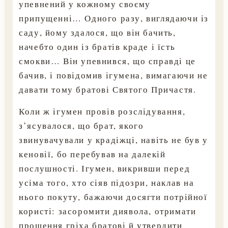
упевнений у кожному своєму
припущенні… Одного разу, виглядаючи із
саду, йому здалося, що він бачить,
начебто один із братів краде і їсть
смокви… Він упевнився, що справді це
бачив, і повідомив ігумена, вимагаючи не
давати тому братові Святого Причастя.
Коли ж ігумен провів розслідування,
з’ясувалося, що брат, якого
звинувачували у крадіжці, навіть не був у
кеновії, бо перебував на далекій
послушності. Ігумен, викривши перед
усіма того, хто сіяв підозри, наклав на
нього покуту, бажаючи досягти потрійної
користі: засоромити диявола, отримати
прощення гріха братові й утвердити