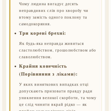
Чому людина вигадує десять
неправдивих слів про хворобу чи
втому замість одного поклону та
самодокоряння.
Три корені брехні:
Як будь-яка неправда живиться
сластолюбством, грошолюбством або
славолюбством.
Крайня конечність
(Порівняння з ліками):
У яких виняткових випадках отці
допускають приховати правду ради
уникнення великої скорботи, та чому
це слід чинити вкрай рідко — як
прийом сильнодіючих ліків.