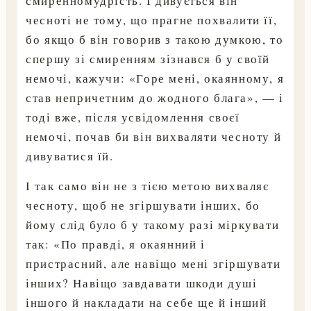
смиренномудрість. І дивується він
чесноті не тому, що прагне похвалити її,
бо якщо б він говорив з такою думкою, то
спершу зі смиренням зізнався б у своїй
немочі, кажучи: «Горе мені, окаянному, я
став непричетним до жодного блага», — і
тоді вже, після усвідомлення своєї
немочі, почав би він вихваляти чесноту й
дивуватися їй.
І так само він не з тією метою вихваляє
чесноту, щоб не згіршувати інших, бо
йому слід було б у такому разі міркувати
так: «По правді, я окаянний і
пристрасний, але навіщо мені згіршувати
інших? Навіщо завдавати шкоди душі
іншого й накладати на себе ще й інший