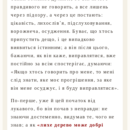
правдивого не говорить, а все лишень
через підозру, а через це постають:
цікавість, лихослів’я, підслуховування,
ворожнеча, осудження. Буває, що хтось
припустить дещо, і це випадково
виявиться істинним; а він після цього,
бажаючи, як він каже, виправлятися, вже
постійно за всім спостерігає, думаючи:
«Якщо хтось говорить про мене, то мені
слід знати, яке моє прогрішення, за яке
він мене осуджує, і я буду виправлятися».
По-перше, уже й цей початок від
лукавого, бо він почав з неправди: не
знаючи достеменно, видумав те, чого не
«лихе дерево може добрі
знав; а як