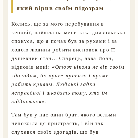
який вірив своїм підозрам
Колись, ще за мого перебування в
кеновії, найшла на мене така диявольська
спокуса, що я почав був за рухами і за
ходою людини робити висновок про її
душевний стан… Старець, авва Йоан,
відповів мені:
«Отож ніколи не вір своїм
здогадам, бо криве правило і пряме
робить кривим. Людські гадки
неправдиві і шкодять тому, хто їм
віддається»
.
Там був у нас один брат, якого вельми
непокоїла ця пристрасть, і він так
слухався своїх здогадів, що був