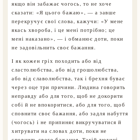
якщо він забажає чогось, то не хоче
сказати: «Я цього бажаю», — а завше
перекручує свої слова, кажучи: «У мене
якась хвороба, і це мені потрібно; це
мені наказано», — і обманює доти, поки
не задовільнить своє бажання.
І як кожен гріх походить або від
сластолюбства, або від грошолюбства,
або від славолюбства, так і брехня буває
через оце три причини. Людина говорить
неправду або для того, щоб не докорити
собі й не впокоритися, або для того, щоб
сповнити своє бажання, або задля набуття
(чогось) і не припиняє викручуватися й
хитрувати на словах доти, поки не
сповнить свого бажання. Такій людині