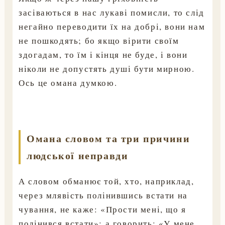
засіваються в нас лукаві помисли, то слід
негайно переводити їх на добрі, вони нам
не пошкодять; бо якщо вірити своїм
здогадам, то їм і кінця не буде, і вони
ніколи не допустять душі бути мирною.
Ось це омана думкою.
Омана словом та три причини
людської неправди
А словом обманює той, хто, наприклад,
через млявість полінившись встати на
чування, не каже: «Прости мені, що я
полінився встати»; а говорить: «У мене