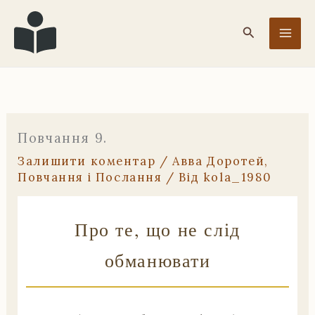
Перейти
до
Пошук
вмісту
Повчання 9.
Залишити коментар
/
Авва Доротей
,
Повчання і Послання
/ Від
kola_1980
Про те, що не слід
обманювати