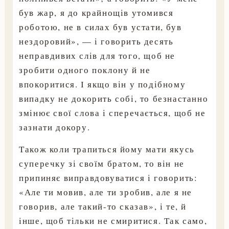
був жар, я до крайнощів утомився
роботою, не в силах був устати, був
нездоровий», — і говорить десять
неправдивих слів для того, щоб не
зробити одного поклону й не
впокоритися. І якщо він у подібному
випадку не докорить собі, то безнастанно
змінює свої слова і сперечається, щоб не
зазнати докору.
Також коли трапиться йому мати якусь
суперечку зі своїм братом, то він не
припиняє виправдовуватися і говорить:
«Але ти мовив, але ти зробив, але я не
говорив, але такий-то сказав», і те, й
інше, щоб тільки не смиритися. Так само,