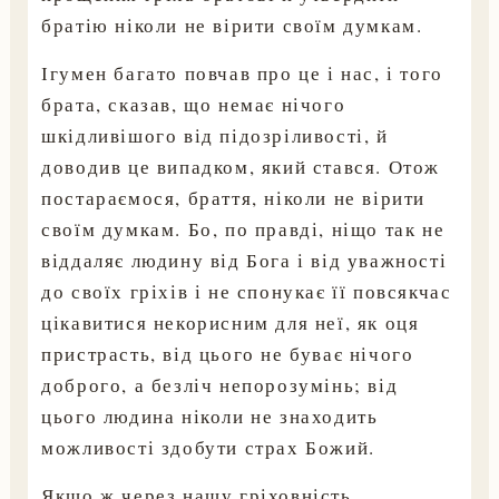
братію ніколи не вірити своїм думкам.
Ігумен багато повчав про це і нас, і того
брата, сказав, що немає нічого
шкідливішого від підозріливості, й
доводив це випадком, який стався. Отож
постараємося, браття, ніколи не вірити
своїм думкам. Бо, по правді, ніщо так не
віддаляє людину від Бога і від уважності
до своїх гріхів і не спонукає її повсякчас
цікавитися некорисним для неї, як оця
пристрасть, від цього не буває нічого
доброго, а безліч непорозумінь; від
цього людина ніколи не знаходить
можливості здобути страх Божий.
Якщо ж через нашу гріховність