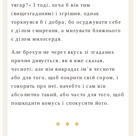
тягар?» І тоді, хоча б він тим
(вищезгаданим) і згрішив, однак
торкнувся б і добра; бо осуджувати себе
є ділом смирення, а милувати ближнього
є ділом милосердя.
Але брехун не через якусь зі згаданих
причин дивується, як я вже сказав,
чесноті; але він викрадає ім’я чесноти
або для того, щоб покрити свій сором, і
говорить про неї, начебто і сам він
абсолютно такий, або часто для того, щоб
пошкодити комусь і спокусити його.
❖ ❖ ❖