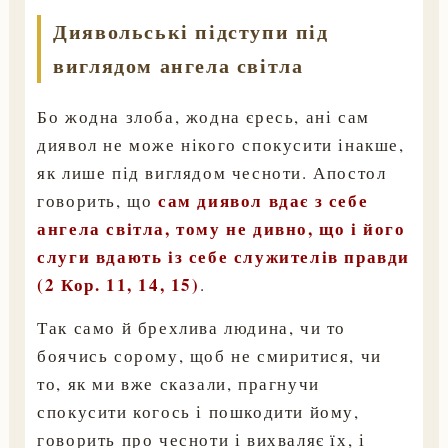
Диявольські підступи під
виглядом ангела світла
Бо жодна злоба, жодна єресь, ані сам
диявол не може нікого спокусити інакше,
як лише під виглядом чесноти. Апостол
сам диявол вдає з себе
говорить, що
ангела світла, тому не дивно, що і його
слуги вдають із себе служителів правди
(2 Кор. 11, 14, 15)
.
Так само й брехлива людина, чи то
боячись сорому, щоб не смиритися, чи
то, як ми вже сказали, прагнучи
спокусити когось і пошкодити йому,
говорить про чесноти і вихваляє їх, і