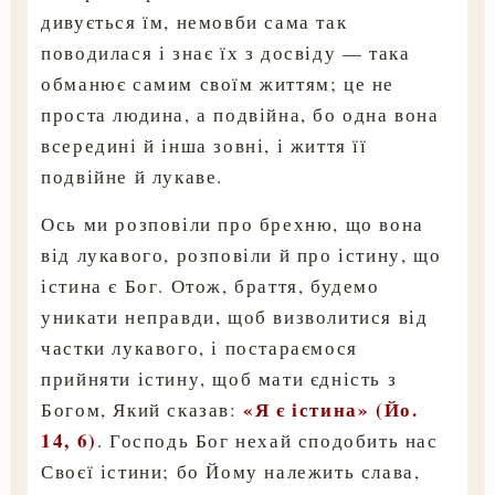
дивується їм, немовби сама так
поводилася і знає їх з досвіду — така
обманює самим своїм життям; це не
проста людина, а подвійна, бо одна вона
всередині й інша зовні, і життя її
подвійне й лукаве.
Ось ми розповіли про брехню, що вона
від лукавого, розповіли й про істину, що
істина є Бог. Отож, браття, будемо
уникати неправди, щоб визволитися від
частки лукавого, і постараємося
прийняти істину, щоб мати єдність з
«Я є істина» (Йо.
Богом, Який сказав:
14, 6)
. Господь Бог нехай сподобить нас
Своєї істини; бо Йому належить слава,