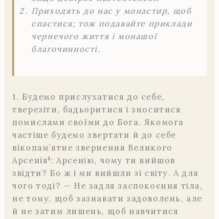
Приходять до нас у монастир, щоб
спастися; тож подавайте приклади
чернечого життя і монашої
благочинності.
1. Будемо прислухатися до себе,
тверезіти, бадьоритися і зноситися
помислами своїми до Бога. Якомога
частіше будемо звертати й до себе
вікопам’ятне звернення Великого
1
Арсенія
: Арсенію, чому ти вийшов
звідти? Бо ж і ми вийшли зі світу. А для
чого тоді? — Не задля заспокоєння тіла,
не тому, щоб зазнавати задоволень, але
й не затим лишень, щоб навчитися