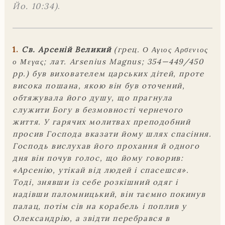
Йо. 10:34)
.
1.
Св. Арсеній Великий
(грец. Ο Αγιος Αρσενιος
ο Μεγας; лат. Arsenius Magnus; 354—449/450
рр.) був вихователем царських дітей, проте
висока пошана, якою він був оточений,
обтяжувала його душу, що прагнула
служити Богу в безмовності чернечого
життя. У гарячих молитвах преподобний
просив Господа вказати йому шлях спасіння.
Господь вислухав його прохання й одного
дня він почув голос, що йому говорив:
«Арсенію, утікай від людей і спасешся».
Тоді, знявши із себе розкішний одяг і
надівши паломницький, він таємно покинув
палац, потім сів на корабель і поплив у
Олександрію, а звідти перебрався в