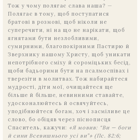
Тож у чому полягає слава наша? —
Полягає в тому, щоб поступатися
братові в розмові, щоб ніколи не
суперечити, ні на що не нарікати, щоб
ягнятами бути незлобливими,
сумирними, благопокірними Пастирю й
Зверхнику нашому Христу, щоб уникати
непотрібного сміху й сороміцьких бесід,
щоби бадьорими бути на псалмоспівах і
тверезіти в молитвах. Тож набирайтеся
мудрості, діти мої, очищайтеся ще
більше й більше, невинними ставайте,
удосконалюйтесь й освячуйтесь,
уподібнюйтеся богам, хоч і засміливе це
слово, бо обіцяв через піснописця
Спаситель, кажучи:
«Я мовив: “Ви — боги
й сини Всевишнього усі ви”» (Пс. 82:6;