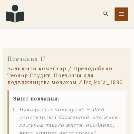
Перейти
до
Пошук
вмісту
Повчання 17
Залишити коментар
/
Преподобний
Теодор Студит
,
Повчання для
подвижництва монахам
/ Від
kola_1980
Зміст повчання:
Навіщо світ покинули? — Щоб
очиститись; і блаженний, хто живе
за духом такого життя, особливо,
якщо довіряє настоятелеві.