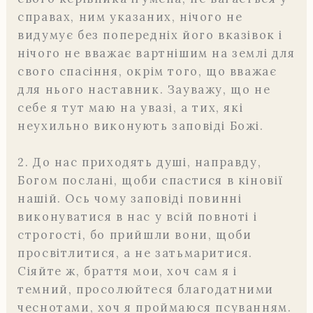
справах, ним указаних, нічого не
видумує без попередніх його вказівок і
нічого не вважає вартнішим на землі для
свого спасіння, окрім того, що вважає
для нього наставник. Зауважу, що не
себе я тут маю на увазі, а тих, які
неухильно виконують заповіді Божі.
2. До нас приходять душі, направду,
Богом послані, щоби спастися в кіновії
нашій. Ось чому заповіді повинні
виконуватися в нас у всій повноті і
строгості, бо прийшли вони, щоби
просвітлитися, а не затьмаритися.
Сіяйте ж, браття мои, хоч сам я і
темний, просолюйтеся благодатними
чеснотами, хоч я проймаюся псуванням.