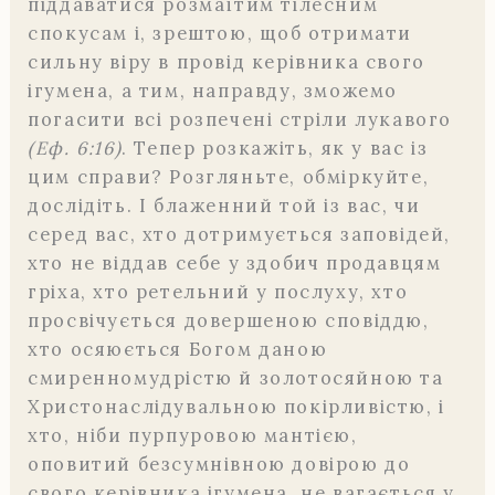
піддаватися розмаїтим тілесним
спокусам і, зрештою, щоб отримати
сильну віру в провід керівника свого
ігумена, а тим, направду, зможемо
погасити всі розпечені стріли лукавого
(Еф. 6:16)
. Тепер розкажіть, як у вас із
цим справи? Розгляньте, обміркуйте,
дослідіть. І блаженний той із вас, чи
серед вас, хто дотримується заповідей,
хто не віддав себе у здобич продавцям
гріха, хто ретельний у послуху, хто
просвічується довершеною сповіддю,
хто осяюється Богом даною
смиренномудрістю й золотосяйною та
Христонаслідувальною покірливістю, і
хто, ніби пурпуровою мантією,
оповитий безсумнівною довірою до
свого керівника ігумена, не вагається у