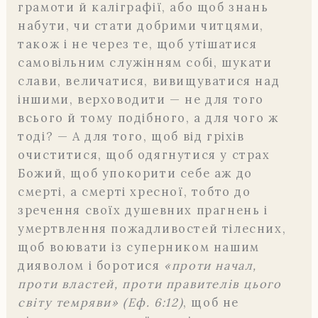
грамоти й каліграфії, або щоб знань
набути, чи стати добрими читцями,
також і не через те, щоб утішатися
самовільним служінням собі, шукати
слави, величатися, вивищуватися над
іншими, верховодити — не для того
всього й тому подібного, а для чого ж
тоді? — А для того, щоб від гріхів
очиститися, щоб одягнутися у страх
Божий, щоб упокорити себе аж до
смерті, а смерті хресної, тобто до
зречення своїх душевних прагнень і
умертвлення пожадливостей тілесних,
щоб воювати із суперником нашим
дияволом і боротися
«проти начал,
проти властей, проти правителів цього
світу темряви» (Еф. 6:12)
, щоб не