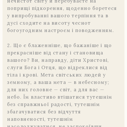
нечистот світу й перебуваєте на
поприщі підкорення, щоденно боретеся
у випробуванні вашого терпіння та в
дусі сходите на висоту чеснот
богоугодним настроєм і поводженням.
2. Що є блаженніше, що бажаніше і що
прекрасніше від стану і становища
вашого? Ви, направду, діти Христові,
слуги Бога і Отця, що відреклися від
тіла і крові. Мета світських людей у
земному, а ваша мета — в небесному;
для них головне — світ, а для вас —
небо. Їм властиво втішатися тутешнім
без справжньої радості, тутешнім
збагачуватися без відчуття
наповненості, тутешнім
насолоджуватися, не заспокоївши