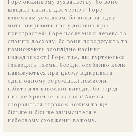
Горе окаянному зухвальству, бо воно
швидко палить дім чеснот! Горе
взаємним усмішкам, бо вони за одну
мить звергають нас у долішні краї
пристрастей! Горе насиченню черева та
спанню досхочу, бо вони породжують та
помножують злоплідне насіння
пожадливості! Горе тим, які гуртуються
і заводять таємні бесіди, особливо коли
наважуються при цьому відкривати
один одному сороміцькі помисли,
нібито для взаємної вигоди, бо серед
них не Христос, а сатана! Але ви
огородіться страхом Божим та ще
більше й більше здіймайтеся у
небесному сходженні вашому.