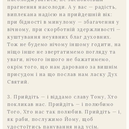
прагнення насолоди. А у вас — радість,
виплекана надією на прийдешній вік:
при бідності в минулому — збагачення у
вічному, при скорботній здержливості —
куштування неуявних благ духовних.
Тож не будемо нічому іншому годити, на
ніщо інше не звертатимемо погляду та
уваги, нічого іншого не бажатимемо,
окрім того, що нам даровано за вишнім
присудом і на що послав нам ласку Дух
Святий.
3. Прийдіть — і віддамо славу Тому, Хто
покликав нас. Прийдіть — і полюбимо
Того, Хто нас так полюбив. Прийдіть — і,
як раби, послужимо Йому, щоб
удостоїтись панування над усім.