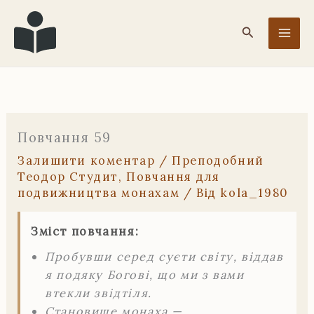
Перейти
до
Пошук
вмісту
Повчання 59
Залишити коментар
/
Преподобний
Теодор Студит
,
Повчання для
подвижництва монахам
/ Від
kola_1980
Зміст повчання:
Пробувши серед суєти світу, віддав
я подяку Богові, що ми з вами
втекли звідтіля.
Становище монаха —