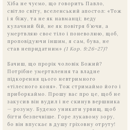
Хіба не чуємо, що говорить Павло,
світло світу, вселенський апостол: «Тож
і я біжу, та не як навманці; веду
кулачний бій, не як повітря б’ючи, а
умертвляю своє тіло і поневолюю, щоб,
проповідуючи іншим, я сам, бува, не
став непридатним»
(1 Кор. 9:26–27)
?
Бачиш, що прорік чоловік Божий?
Потрібне умертвлення та владне
підкорення цього невтримного
«тілесного коня». Тож стримаймо його і
приборкаймо. Прошу вас про це, щоб не
закусив він вудил і не скинув вершника
— розуму. Будемо уникати урвищ, щоб
бігти безпечніше. Горе лукавому зору,
бо він впускає в душу гріховну отруту!