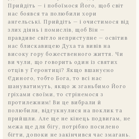
Прийдіть — і побоїмося Його, щоб світ
нас боявся та полюбили хори
ангельські. Прийдіть — і очистимося від
злих діянь і помислів, щоб Він —
правдиве світло неприступне — освітив
нас блискавицею Духа та вивів на
високу гору божественного життя. Чи
ви чули, що говорить один із святих
отців у Геронтиці? Якщо вшануємо
Єдиного, тобто Бога, то всі нас
шануватимуть, якщо ж зганьбимо Його
гріхами своїми, то стрінемося з
протилежним! Ви це вибрали й
полюбили, відгукнулися на поклик та
прийшли. Але ще не кінець подвигам, не
межа ще для бігу, потрібно посилено
бігти, допоки не закінчився час змагань.