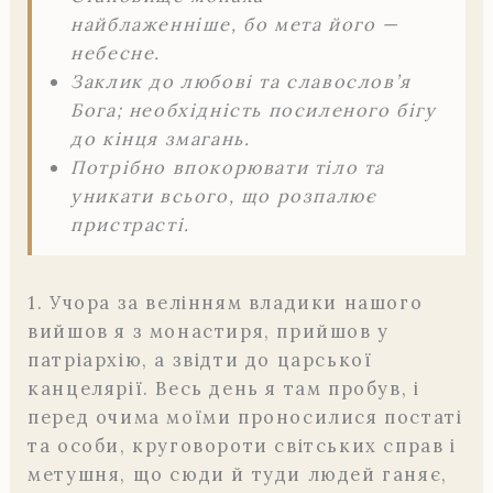
найблаженніше, бо мета його —
небесне.
Заклик до любові та славослов’я
Бога; необхідність посиленого бігу
до кінця змагань.
Потрібно впокорювати тіло та
уникати всього, що розпалює
пристрасті.
1. Учора за велінням владики нашого
вийшов я з монастиря, прийшов у
патріархію, а звідти до царської
канцелярії. Весь день я там пробув, і
перед очима моїми проносилися постаті
та особи, круговороти світських справ і
метушня, що сюди й туди людей ганяє,