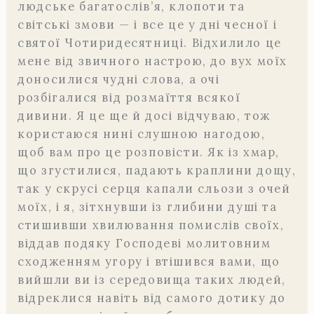
людське багатослів’я, клопоти та
світські змови — і все це у дні чесної і
святої Чотиридесятниці. Відхилило це
мене від звичного настрою, до вух моїх
доносилися чудні слова, а очі
розбігалися від розмаїття всякої
дивини. Я це ще й досі відчуваю, тож
користаюся нині слушною нагодою,
щоб вам про це розповісти. Як із хмар,
що згустилися, падають краплини дощу,
так у скрусі серця капали сльози з очей
моїх, і я, зітхнувши із глибини душі та
стишивши хвилювання помислів своїх,
віддав подяку Господеві молитовним
сходженням угору і втішився вами, що
вийшли ви із середовища таких людей,
відреклися навіть від самого дотику до