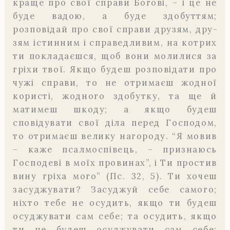
краще про свої справи Богові, – і це не
буде вадою, а буде здобуттям;
розповідай про свої справи друзям, дру­
зям істинним і справедливим, на котрих
ти покладаєшся, щоб вони молилися за
гріхи твої. Якщо будеш розповідати про
чужі справи, то не отримаєш жодної
користі, жодного здобутку, та ще й
матимеш шкоду; а якщо будеш
сповідувати свої діла перед Господом,
то от­римаєш велику нагороду. “Я мовив
– каже псалмоспівець, – при­знаюсь
Господеві в моїх провинах”, і Ти простив
вину гріха мого” (Пс. 32, 5). Ти хочеш
засуджувати? Засуджуй себе самого;
ніхто тебе не осудить, якщо ти будеш
осуджувати сам себе; та осудить, якщо
ти не будеш осуджувати сам себе;