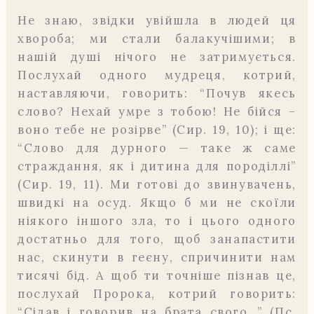
Не знаю, звідки увійшла в людей ця
хвороба; ми стали балакуч­ішими; в
нашій душі нічого не затримується.
Послухай одного муд­реця, котрий,
наставляючи, говорить: “Почув якесь
слово? Нехай умре з тобою! Не бійся –
воно тебе не розірве” (Сир. 19, 10); і ще:
“Слово для дурного — таке ж саме
страждання, як і дитина для породіллі”
(Сир. 19, 11). Ми готові до звинувачень,
швидкі на осуд. Якщо б ми не скоїли
ніякого іншого зла, то і цього одного
достатньо для того, щоб занапастити
нас, скинути в геєну, спричинити нам
тисячі бід. А щоб ти точніше пізнав це,
послухай Пророка, котрий говорить:
“Сідав і говорив на брата свого…” (Пс.