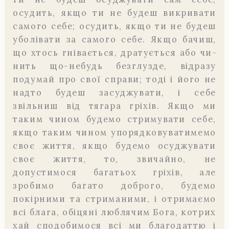
осудить, якщо ти не будеш викривати
самого себе; осудить, якщо ти не будеш
уболівати за самого себе. Якщо бачиш,
що хтось гнівається, дратується або чи­
нить що-небудь безглузде, відразу
подумай про свої справи; тоді і його не
надто будеш засуджувати, і себе
звільниш від тягара гріхів. Якщо ми
таким чином будемо стримувати себе,
якщо таким чином упорядковуватимемо
своє життя, якщо будемо осуджувати
своє життя, то, звичайно, не
допустимося багатьох гріхів, але
зробимо багато доброго, будемо
покірними та стриманими, і отримаємо
всі блага, обіцяні люблячим Бога, котрих
хай сподобимося всі ми благо­даттю і