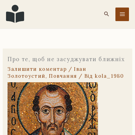
Перейти
до
Пошук
вмісту
Про те, щоб не засуджувати ближніх
Залишити коментар
/
Іван
Золотоустий
,
Повчання
/ Від
kola_1980