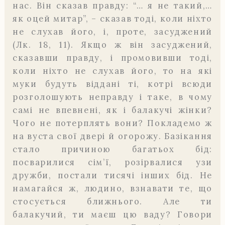
нас. Він сказав правду: “… я не такий,…
як оцей митар”, – сказав тоді, коли ніхто
не слухав його, і, проте, засуджений
(Лк. 18, 11). Якщо ж він засуджений,
сказавши правду, і промовивши тоді,
коли ніхто не слу­хав його, то на які
муки будуть віддані ті, котрі всюди
розголошують неправду і таке, в чому
самі не впевнені, як і балакучі жінки?
Чого не потерплять вони? Покладемо ж
на вуста свої двері й огорожу. Базікання
стало причиною багатьох бід:
посварилися сім’ї, розірва­лися узи
дружби, постали тисячі інших бід. Не
намагайся ж, люди­но, взнавати те, що
стосується ближнього. Але ти
балакучий, ти маєш цю ваду? Говори