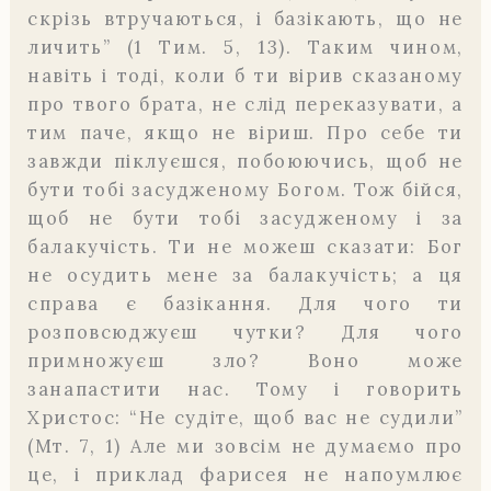
скрізь втручаються, і базікають, що не
личить” (1 Тим. 5, 13). Таким чином,
навіть і тоді, коли б ти вірив сказаному
про твого брата, не слід переказувати, а
тим паче, якщо не віриш. Про себе ти
завжди піклуєшся, побоюючись, щоб не
бути тобі засудженому Богом. Тож бійся,
щоб не бути тобі засудженому і за
балакучість. Ти не можеш сказати: Бог
не осудить мене за бала­кучість; а ця
справа є базікання. Для чого ти
розповсюджуєш чутки? Для чого
примножуєш зло? Воно може
занапастити нас. Тому і го­ворить
Христос: “Не судіте, щоб вас не судили”
(Мт. 7, 1) Але ми зовсім не думаємо про
це, і приклад фарисея не напоумлює