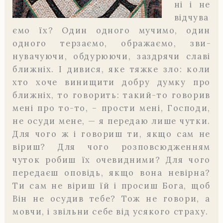
ні і не
відчува
є­мо їх? Один одного мучимо, один
одного терзаємо, ображаємо, зви­
нувачуючи, обдурюючи, заздрячи славі
ближніх. І дивися, яке тяж­ке зло: коли
хто хоче винищити добру думку про
ближніх, то гово­рить: такий-то говорив
мені про то-то, – прости мені, Господи,
не осуди мене, — я передаю лише чутки.
Для чого ж і говориш ти, якщо сам не
віриш? Для чого розповсюдженням
чуток робиш їх очевид­ними? Для чого
передаєш оповідь, якщо вона невірна?
Ти сам не віриш їй і просиш Бога, щоб
Він не осудив тебе? Тож не говори, а
мовчи, і звільни себе від усякого страху.