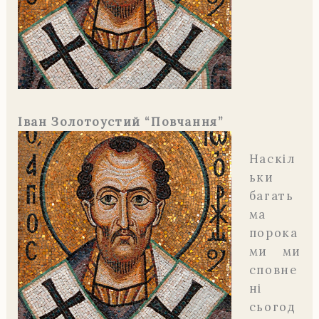
Іван Золотоустий “Повчання”
Наскіл
ьки
багать
ма
порока
ми ми
сповне
ні
сьогод